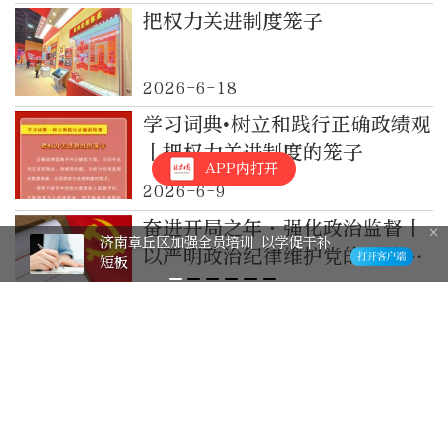
把权力关进制度笼子
2026-6-18
学习词典•树立和践行正确政绩观
丨把权力关进制度的笼子
APP内打开
2026-6-9
奋进开局之年·强化政治监督丨
济南章丘区加强全员培训 以学促干补
以严明政治纪律维护党的团结统
短板
一
2026-5-25
奋进开局之年·强化政治监督丨
推动加强党的创新理论武装
2026-5-20
学习时间 | 更加科学有效地把