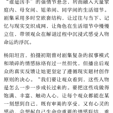
“谁是凶手”的强情节悬念，转而融入大量家
庭内、母女间、姐弟间、同学间的生活细节。
剧集采用多时空嵌套结构，让过往与当下、记
忆与现实交织成网，让角色在生活细节中慢慢
立住，带领观众在解谜过程中沉浸式感受人物
命运的浮沉。
杨阳坦言，拍摄初期曾对剧集复杂的叙事模式
和琐碎的情感脉络有过一丝担忧，但播出后观
众的真实反馈让她更坚定了遵循现实题材创作
原则的决心。“我们要让观众看到，这些人物
是怎么一步一步成长过来的。要把这些戏做得
饱满、丰富、触动人心，让每个观众都能在某
一刻想到自己，既有审美的享受，又有心灵的
感动，会想起自己生命中重要的情感联结，重