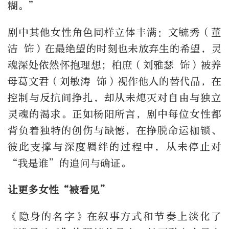
糊。”
剧中其他女性角色同样立体丰满：文毓秀（董
洁 饰）在最绝望的时刻也未放弃生的希望，灵
魂深处依然怀抱理想；柏庶（刘雅瑟 饰）被养
母葛文君（刘敏涛 饰）视作他人的替代品，在
控制与反抗间挣扎，却从未熄灭对自由与独立
灵魂的渴求。正如杨阳所言，剧中每位女性都
背负着独特的创伤与缺憾，在挣脱命运枷锁、
彼此支撑与深度羁绊的过程中，从未停止对
“我是谁”的追问与确证。
让更多女性“被看见”
《隐身的名字》在叙事方式和节奏上淡化了