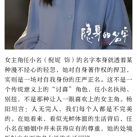
女主角任小名（倪妮 饰）的名字本身就透着某
种漫不经心的轻忽，她对自身著作权的捍卫，
实则是一场对自我身份的庄严正名。这不是一
个传统意义上的“讨喜”角色，任小名执拗、
别扭，不是那种让人一眼喜欢上的女主角。杨
阳坦言：人无完人，我们每个人都是不完美
的。在她看来，看似光鲜体面的生活背后，任
小名在婚姻中并未获得应有的尊重，她的处境