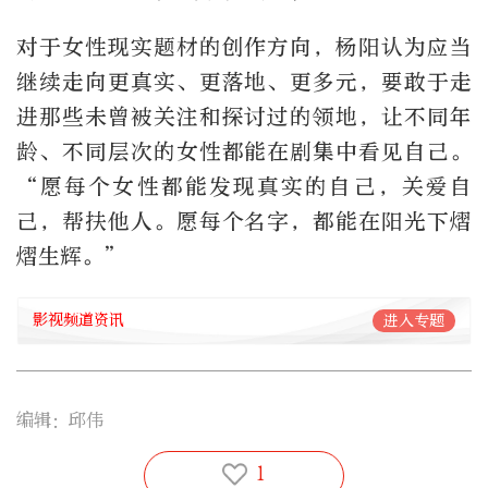
对于女性现实题材的创作方向，杨阳认为应当
继续走向更真实、更落地、更多元，要敢于走
进那些未曾被关注和探讨过的领地，让不同年
龄、不同层次的女性都能在剧集中看见自己。
“愿每个女性都能发现真实的自己，关爱自
己，帮扶他人。愿每个名字，都能在阳光下熠
熠生辉。”
影视频道资讯
进入专题
编辑：邱伟
1