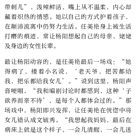
带刺儿”，泼辣鲜活，嘴上从不温柔，内心却
藏着炽热的情感。她以自己的方式护着孩子，
在颠沛流离中仍努力生活。任美艳身上被生活
打磨的痕迹，常让杨阳想起自己的母亲、姥姥
及身边的女性长辈。
最让杨阳动容的，是任美艳最后一场戏：“她
得病了，搂着小名说，‘老天爷，把苦都给
我，把乐都给我女儿’。”说到这里，杨阳声
音哽咽，“我和编剧讨论时都感到，这种‘子
欲养而亲不待’，是每个人都体会过的。”那
场戏中，杨阳即兴发挥，让任美艳在恍惚中将
女儿错认成文毓秀。“我想起我妈妈，最后在
病床上就是这个样子，一会儿清醒，一会儿迷