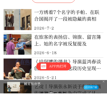
一方绣着7个名字的手帕，在联
合国揭开了一段被隐藏的真相
2026-7-2
在旅客的表扬信、锦旗、留言簿
上，她的名字被反复提及
2026-6-18
《给阿嬷的情书》导演蓝鸿春谈
APP内打开
创作初衷：想把这段历史呈现给
大家看
2026-5-21
名家书房
艺绽丨导演张永新谈于和伟饰演
的田家泰：在抗争中完成了从
“小我”到“大我”的转变
2026-4-17