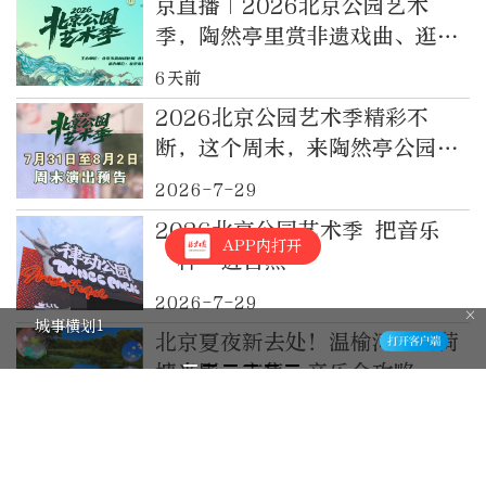
京直播｜2026北京公园艺术
季，陶然亭里赏非遗戏曲、逛湖
光市集（直播结束）
6天前
2026北京公园艺术季精彩不
断，这个周末，来陶然亭公园看
演出吧！
2026-7-29
2026北京公园艺术季 把音乐
APP内打开
“种”进自然
2026-7-29
城事横划1
北京夏夜新去处！温榆河公园荷
塘光影、市集、音乐全攻略
2026-7-27