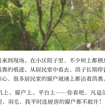
记者来到现场。在小区院子里，不少树上都栖
鸽粪的痕迹。从居民家中看去，鸽子长期停
惊心，很多居民家的窗户玻璃上都沾着鸽粪
机上、窗户上、平台上……你看吧，凡是
便、羽毛，我平时连厨房的窗户都不敢开！