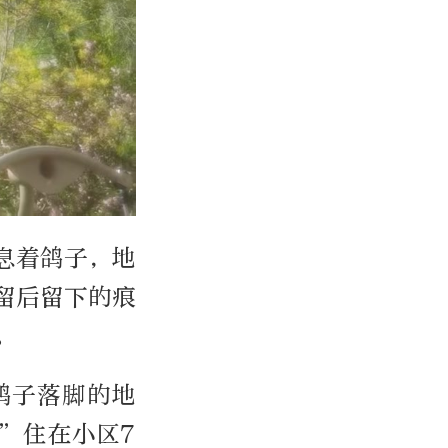
息着鸽子，地
留后留下的痕
。
鸽子落脚的地
”住在小区7