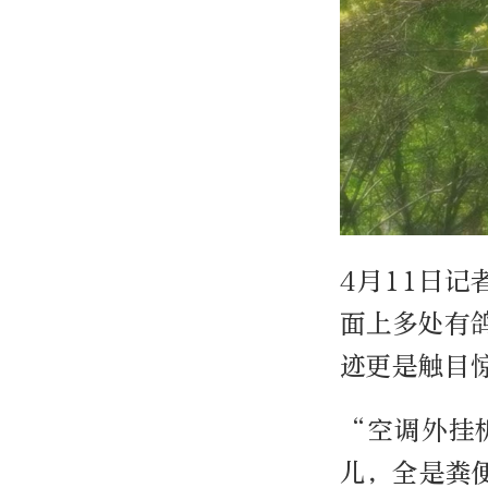
4月11日
面上多处有
迹更是触目
“空调外挂
儿，全是粪