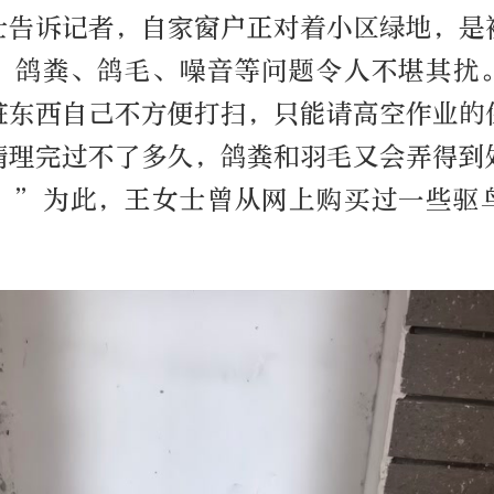
士告诉记者，自家窗户正对着小区绿地，是
，鸽粪、鸽毛、噪音等问题令人不堪其扰
脏东西自己不方便打扫，只能请高空作业的
清理完过不了多久，鸽粪和羽毛又会弄得到
。”为此，王女士曾从网上购买过一些驱