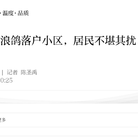
浪鸽落户小区，居民不堪其扰
| 记者 陈圣禹
0:25
更多