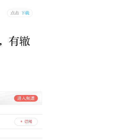
，有辙
进入频道
+ 订阅