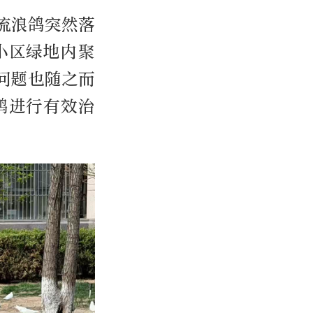
流浪鸽突然落
小区绿地内聚
问题也随之而
鸽进行有效治