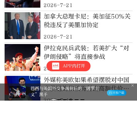
2026-7-21
加拿大总理卡尼：美加征50%关
税违反了美墨加协定
2026-7-21
伊拉克民兵武装：若美扩大“对
伊朗侵略”将直接参战
APP内打开
2026-7-20
外媒称美欧如果希望摆脱对中国
产供链的依赖将付出高额代价，
巴西与美国外交争端背后的“唐罗主
义”黑手
外交部回应
2026-7-15
加拿大多伦多音乐节枪击事件致
2死6伤，总理卡尼发声：感到震
惊
2026-7-13