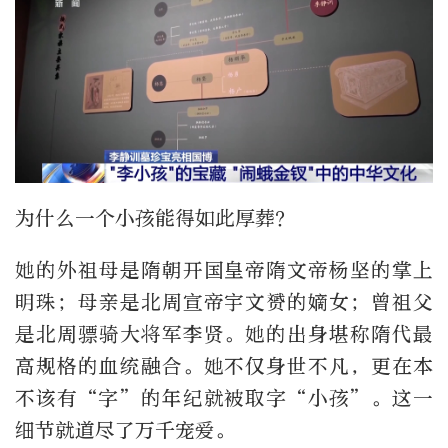
为什么一个小孩能得如此厚葬？
她的外祖母是隋朝开国皇帝隋文帝杨坚的掌上
明珠；母亲是北周宣帝宇文赟的嫡女；曾祖父
是北周骠骑大将军李贤。她的出身堪称隋代最
高规格的血统融合。她不仅身世不凡，更在本
不该有“字”的年纪就被取字“小孩”。这一
细节就道尽了万千宠爱。