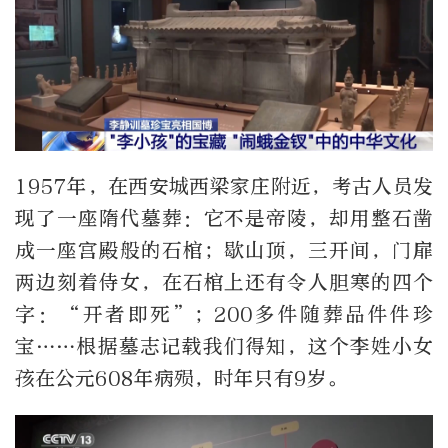
1957年，在西安城西梁家庄附近，考古人员发
现了一座隋代墓葬：它不是帝陵，却用整石凿
成一座宫殿般的石棺；歇山顶，三开间，门扉
两边刻着侍女，在石棺上还有令人胆寒的四个
字：“开者即死”；200多件随葬品件件珍
宝……根据墓志记载我们得知，这个李姓小女
孩在公元608年病殒，时年只有9岁。