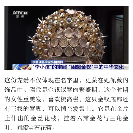
这份宠爱不仅体现在名字里，更藏在她佩戴的
饰品中。隋代是金银钗簪的繁盛期，这个时期
的女性重美发，喜欢梳高髻。这只金钗底部还
有三杈的簪脚，可以插在发髻上。它是在金片
上伸出的金丝花枝，挂着六瓣金花与三角金
叶，间缀宝石花蕾。