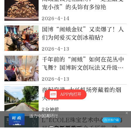
宠小孩”的头饰有多惊艳
2026-4-14
国博“闹蛾金钗”又卖爆了！人
们为何爱买文创冰箱贴？
2026-4-13
千年前的“闹蛾”如何在花丛中
飞舞？国博新文创玩法又升级
——
2026-4-13
夜起空港 大兴机场旁藏着的烟
APP内打开
火村落
2分钟前
内蒙古自治区扫黑除恶斗争领导小组
L'ÉCOLE珠宝艺术中心于上海
办公室公开征集涉黑涉恶线索
呈献全新展览“金手匠艺：铁器