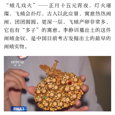
“蛾儿戏火”——正月十五元宵夜，灯火璀
璨，飞蛾会扑灯，古人以此应景，寓意热热闹
闹、团团圆圆。更深一层，飞蛾产卵非常多，
它也有“多子”的寓意。李静训墓出土的这件
闹蛾金钗，是中国目前考古发掘出土的最早的
闹蛾实物。