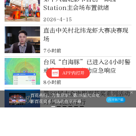
Station主会场布置就绪
2026-4-15
直击中关村北纬龙虾大赛决赛现
场
7小时前
台风“白海豚”已进入24小时警
戒线，多部门启动应急响应
APP内打开
8小时前
第38届大众电影百花奖系列活动
百花燕归，万象京华！第38届大众电
开幕式在京举行
影百花奖系列活动在京开幕
8小时前