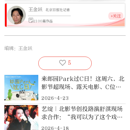
王金跃
北京日报社记者
+关注
2100篇作品
编辑：王金跃
5
来郎园Park过C日！这周六，北
影节超现场、露天电影、C位市
集等你来！
2026-4-23
艺绽｜北影节创投路演舒淇现场
求合作：“我可以为了这个戏减
肥10斤”
2026-4-18