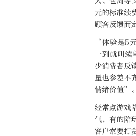
天、包周等
元的标准续
顾客反馈而
“体验是5
一到就叫续
少消费者反
量也参差不
情绪价值”
经常点游戏
气，有的陪
客户索要打