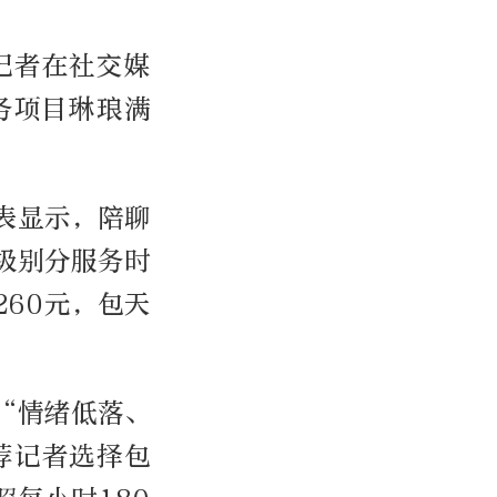
记者在社交媒
务项目琳琅满
表显示，陪聊
级别分服务时
60元，包天
“情绪低落、
荐记者选择包