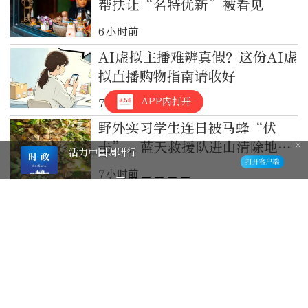
帮扶让“名特优新”被看见
6小时前
AI虚拟主播难辨真假？这份AI虚
拟直播购物指南请收好
APP内打开
7小时前
野外实习学生连日被马蜂“伏
击”，蓝天救援队进山清除地下
活力中国调研行
蜂巢
7小时前
50多名大学生被马蜂蜇伤，蓝天
救援队进山清除蜂巢
8小时前
明天开始，来通州上船吃饭！