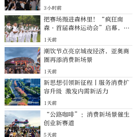
3小时前
把赛场搬进森林里！“疯狂南
森・首届森林运动会”启幕，打
造沉浸式森系运动新场景
1天前
潮饮节点亮京城夜经济，亚奥商
圈再添消费新场景
1天前
新思想引领新征程丨服务消费扩
容升级 激发内需新活力
1天前
“公路咖啡”：消费新场景催生
创业新赛道
5天前