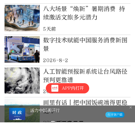
八大场景“焕新”暑期消费 持
续激活文旅多元潜力
5天前
数字技术赋能中国服务消费新图
景
2026-8-2
人工智能预报新系统让台风路径
预判更靠谱
APP内打开
2026-7-31
画里有话丨把中国饭碗端得更稳
更牢
活力中国调研行
2026-7-29