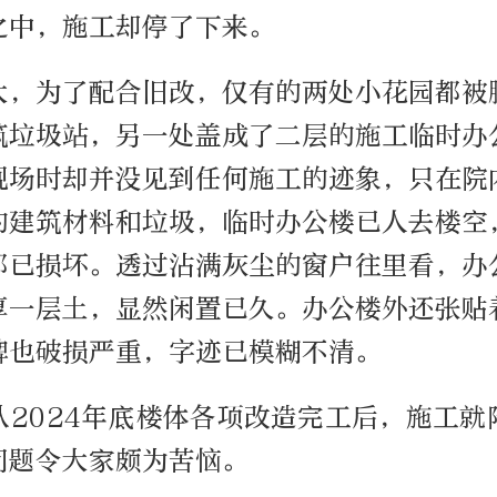
之中，施工却停了下来。
大，为了配合旧改，仅有的两处小花园都被
筑垃圾站，另一处盖成了二层的施工临时办
现场时却并没见到任何施工的迹象，只在院
的建筑材料和垃圾，临时办公楼已人去楼空
都已损坏。透过沾满灰尘的窗户往里看，办
厚一层土，显然闲置已久。办公楼外还张贴
牌也破损严重，字迹已模糊不清。
从2024年底楼体各项改造完工后，施工就
问题令大家颇为苦恼。