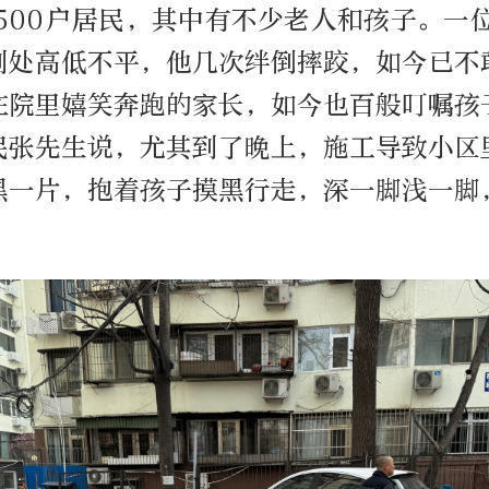
500户居民，其中有不少老人和孩子。一
到处高低不平，他几次绊倒摔跤，如今已不
在院里嬉笑奔跑的家长，如今也百般叮嘱孩
民张先生说，尤其到了晚上，施工导致小区
黑一片，抱着孩子摸黑行走，深一脚浅一脚
。