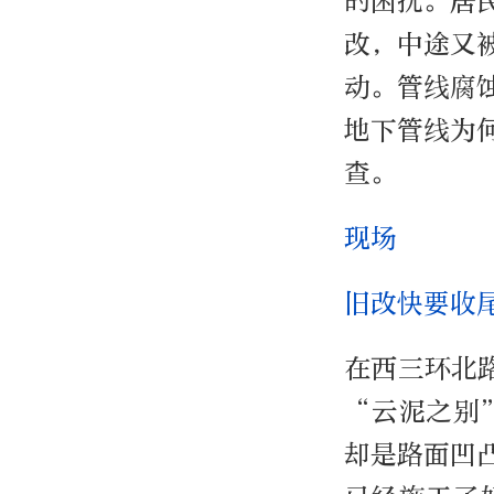
的困扰。居
改，中途又
动。管线腐
地下管线为
查。
现场
旧改快要收
在西三环北
“云泥之别
却是路面凹