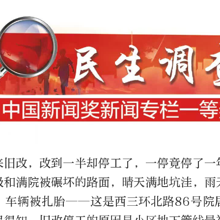
来旧改，改到一半却停工了，一停竟停了一
圾和满院被碾坏的路面，晴天满地坑洼，雨
，车辆被扎胎——这是西三环北路86号院