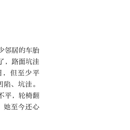
少邻居的车胎
了，路面坑洼
旧，但至少平
凹陷、坑洼。
不平，轮椅翻
，她至今还心