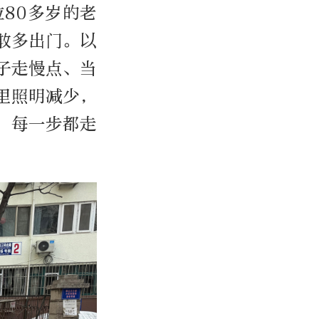
位80多岁的老
敢多出门。以
子走慢点、当
里照明减少，
，每一步都走