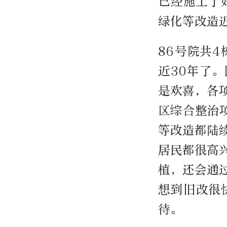
已经施工了
绿化等改造
86号院共
近30年了
是欢喜，各项
区综合整治
等改造都陆
居民都很高
植，还会通
想到旧改很
待。