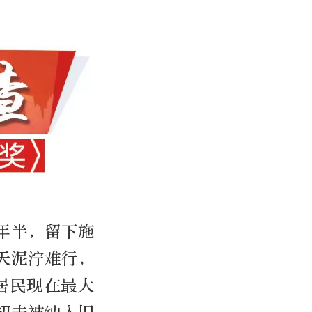
年半，留下施
天泥泞难行，
居民现在最大