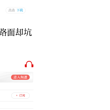
路面却坑
进入频道
+ 订阅