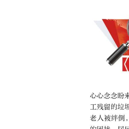
心心念念盼
工残留的垃
老人被绊倒