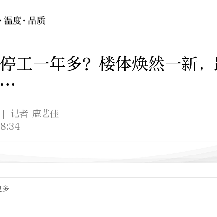
停工一年多？楼体焕然一新，
…
| 记者 鹿艺佳
8:34
更多