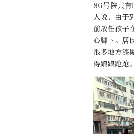
86号院共有
人说，由于
前放任孩子
心脚下。居
很多地方漆
得踉踉跄跄