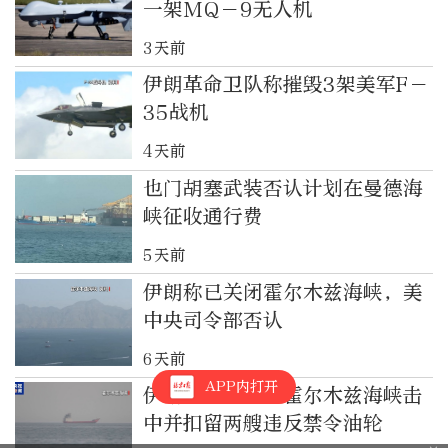
一架MQ－9无人机
3天前
伊朗革命卫队称摧毁3架美军F－
35战机
4天前
也门胡塞武装否认计划在曼德海
峡征收通行费
5天前
伊朗称已关闭霍尔木兹海峡，美
中央司令部否认
6天前
APP内打开
伊朗革命卫队在霍尔木兹海峡击
中并扣留两艘违反禁令油轮