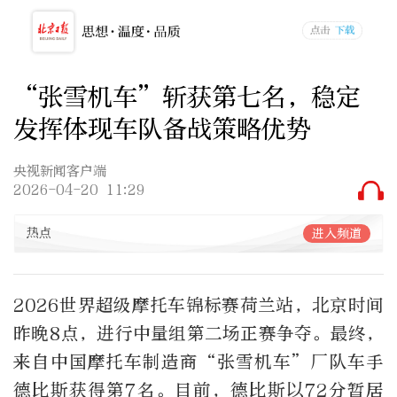
“张雪机车”斩获第七名，稳定
发挥体现车队备战策略优势
央视新闻客户端
2026-04-20 11:29
热点
进入频道
2026世界超级摩托车锦标赛荷兰站，北京时间
昨晚8点，进行中量组第二场正赛争夺。最终，
来自中国摩托车制造商“张雪机车”厂队车手
德比斯获得第7名。目前，德比斯以72分暂居