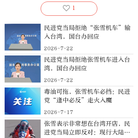
1
民进党当局拒绝“张雪机车”输
入台湾，国台办回应
2026-7-22
民进党当局拒绝张雪机车进入台
湾，国台办回应
2026-7-22
毒油可拖，张雪机车必挡：民进
党“逢中必反”走火入魔
2026-7-17
张雪表示非常想在台湾开店，民
进党当局立即反对：现行大陆制