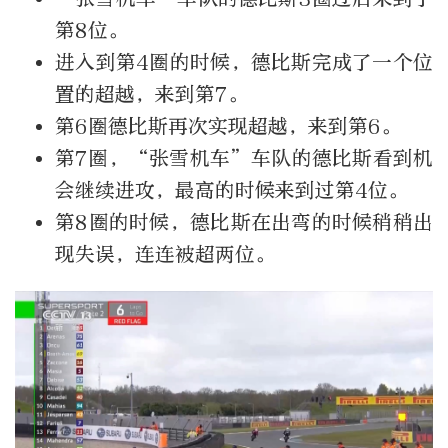
第8位。
进入到第4圈的时候，德比斯完成了一个位
置的超越，来到第7。
第6圈德比斯再次实现超越，来到第6。
第7圈，“张雪机车”车队的德比斯看到机
会继续进攻，最高的时候来到过第4位。
第8圈的时候，德比斯在出弯的时候稍稍出
现失误，连连被超两位。