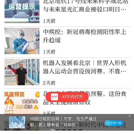
北京地铁17号线未来科学城北站
与未来星光汇商业接驳口明日开
通
1天前
中疾控：新冠病毒检测阳性率上
升趋缓
1天前
机器人发展看北京｜世界人形机
器人运动会首设拔河赛，不靠蛮
力靠智控！
2天前
北京发布高温黄色预警，这份食
APP内打开
品安全提醒请查收
3天前
中国过敏防治周丨专家：发生严重过
北京市习近平新时代中国特色社
敏，肾上腺素是“救命药”
会主义思想研究中心：深刻把握