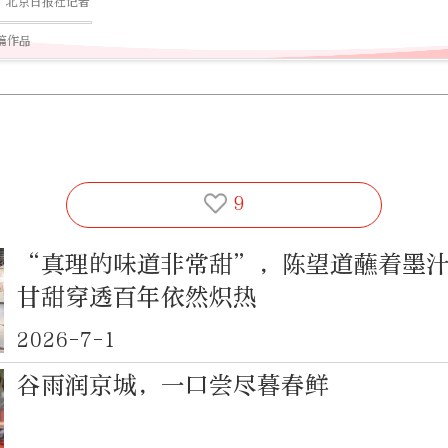
北京日报社记者
0篇作品
9
“真理的味道非常甜”，陈望道蘸着墨
甘甜穿透百年依然炽热
2026-7-1
谷雨润京城，一口尝尽暮春鲜