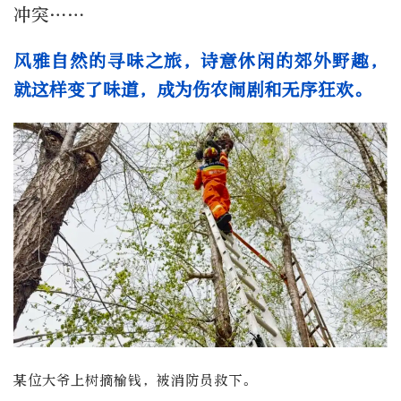
冲突……
风雅自然的寻味之旅，诗意休闲的郊外野趣，
就这样变了味道，成为伤农闹剧和无序狂欢。
某位大爷上树摘榆钱，被消防员救下。