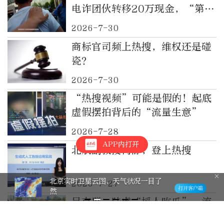
电诈团伙转移20万现金，“第一
单”就栽在北京的哥手中｜都视
2026-7-30
频·热观察
商标官司频上热搜，维权还是碰
瓷？
2026-7-30
“热搜视频”可能是假的！起底
虚假摆拍背后的“流量生意”
2026-7-28
APP内打开
北航副教授何静，登上热搜
棋缘！晒出我的“晚报杯” 有奖征集
2026-7-27
活动邀您参与
吴克群、陆虎“摇人吃瓜”，流
量就该流向善意｜都视频·热观