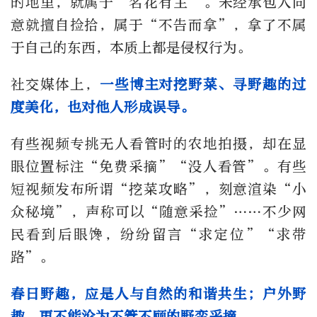
的地里，就属于“名花有主”。未经承包人同
意就擅自捡拾，属于“不告而拿”，拿了不属
于自己的东西，本质上都是侵权行为。
社交媒体上，
一些博主对挖野菜、寻野趣的过
度美化，也对他人形成误导。
有些视频专挑无人看管时的农地拍摄，却在显
眼位置标注“免费采摘”“没人看管”。有些
短视频发布所谓“挖菜攻略”，刻意渲染“小
众秘境”，声称可以“随意采捡”……不少网
民看到后眼馋，纷纷留言“求定位”“求带
路”。
春日野趣，应是人与自然的和谐共生；户外野
趣，更不能沦为不管不顾的野蛮采摘。