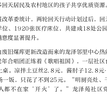
多回天居民及农村地区的孩子共享优质资源
展改革委统计，两轮回天行动计划过后，回
学位、1920张医疗床位，共建成18处公
满意度显著提升。
由废旧煤库更新改造而来的龙泽邻里中心热
老年合唱团正练着《歌唱祖国》，一层社区
桌。凉拌土豆丝2.8元，酱肘子12.8
汤一饭，只花了不到25元。“明厨亮灶、
人都不在家‘开火’了。”龙泽苑社区