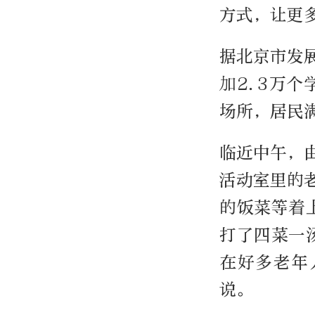
方式，让更
据北京市发
加2.3万个
场所，居民
临近中午，
活动室里的
的饭菜等着上
打了四菜一
在好多老年
说。