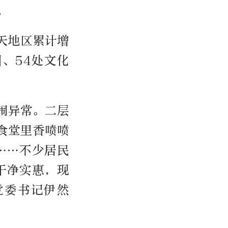
。
天地区累计增
园、54处文化
闹异常。二层
食堂里香喷喷
元……不少居民
干净实惠，现
党委书记伊然