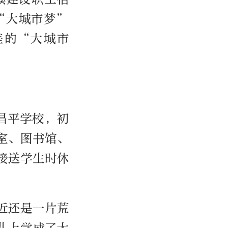
“大城市梦”
差的“大城市
昌平学校，初
室、图书馆、
接送学生时休
近还是一片荒