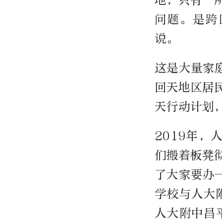
地，只有一
问题。是跨
说。
这是大量家
回天地区居
天行动计划
2019年
们搬着板凳
了大家要办
学校与人大附
人大附中昌