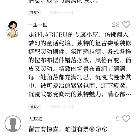
治愈、放松与满满的快乐。
2026-4-24
回复>
28
一生一世
走进LABUBU的专属小屋，仿佛闯入
梦幻的童话秘境。独特的复古森系装修
搭配灵动摆件，氛围感拉满。各式各样
的拉布布摆件错落摆放，风格百变，俏
皮又灵动。精致的场景布置细节满满，
每一处角落都充满巧思。沉浸式漫步其
中，被可爱治愈紧紧包围，卸下疲惫，
沉浸式感受潮玩的独特魅力，满心都是
温柔与欢喜。
2026-4-24
回复>
9
大灰狼
留言有惊喜，难道有票😲😲😲