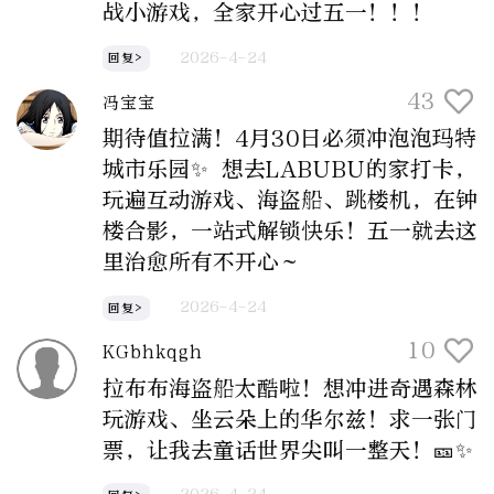
战小游戏，全家开心过五一！！！
2026-4-24
回复>
43
冯宝宝
期待值拉满！4月30日必须冲泡泡玛特
城市乐园✨ 想去LABUBU的家打卡，
玩遍互动游戏、海盗船、跳楼机，在钟
楼合影，一站式解锁快乐！五一就去这
里治愈所有不开心～
2026-4-24
回复>
10
KGbhkqgh
拉布布海盗船太酷啦！想冲进奇遇森林
玩游戏、坐云朵上的华尔兹！求一张门
票，让我去童话世界尖叫一整天！🎫✨