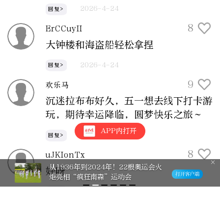
2026-4-24
回复>
8
ErCCuyII
大钟楼和海盗船轻松拿捏
2026-4-24
回复>
9
欢乐马
沉迷拉布布好久，五一想去线下打卡游
玩，期待幸运降临，圆梦快乐之旅～
APP内打开
2026-4-24
回复>
8
uJKIonTx
从1936年到2024年！22根奥运会火
好呀
炬亮相“疯狂南森”运动会
2026-4-24
回复>
26
泡泡🫧