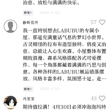
治愈、放松与满满的快乐。
2026-4-24
回复>
57
静听花开
我一直特别想去LABUBU的专属小
屋，那是充满童话气息的梦幻小世界。
古灵精怪的拉布布造型独特，俏皮又治
愈，总能让人心生欢喜。小屋整体布置
精致浪漫，森系风格搭配各式可爱摆
件，每一个角落都藏着满满的巧思与创
意。各种各样的LABUBU展品错落摆
放，风格丰富多样，氛围感十足。走进
这里，可以暂时抛开生活里的疲惫与烦
2026-4-24
回复>
恼，远离喧嚣，沉浸式徜徉在可爱治愈
43
冯宝宝
的氛围中，感受潮玩带来的美好，收获
简单纯粹的快乐与温暖。
期待值拉满！4月30日必须冲泡泡玛特