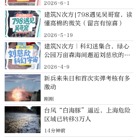
2026-6-1
建筑N次方|798遇见吴哥窟，读
懂高棉的微笑（留言有惊喜）
2026-5-19
建筑N次方｜科幻迷集合，绿心
公园万亩森海间邂逅刘慈欣的微
宇宙（留言有惊喜）
2026-4-9
新兵来朱日和首次实弹考核有多
激动
刚刚
台风“白海豚”逼近，上海危险
区域已转移3万人
14分钟前