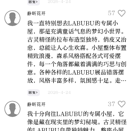
2026-4-24
回复>
57
静听花开
我一直特别想去LABUBU的专属小
屋，那是充满童话气息的梦幻小世界。
古灵精怪的拉布布造型独特，俏皮又治
愈，总能让人心生欢喜。小屋整体布置
精致浪漫，森系风格搭配各式可爱摆
件，每一个角落都藏着满满的巧思与创
意。各种各样的LABUBU展品错落摆
放，风格丰富多样，氛围感十足。走进
这里，可以暂时抛开生活里的疲惫与烦
2026-4-24
回复>
恼，远离喧嚣，沉浸式徜徉在可爱治愈
37
静听花开
的氛围中，感受潮玩带来的美好，收获
简单纯粹的快乐与温暖。
我十分向往LABUBU的专属小屋，它
像是藏在现实里的梦幻秘境。古灵精怪
的LABUBU自带独特魅力，整座小屋