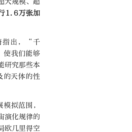
超大规模、超
行1.6万张加
。
琦指出，“千
，使我们能够
能研究那些本
及的天体的性
展模拟范围，
宙演化规律的
局欧几里得空