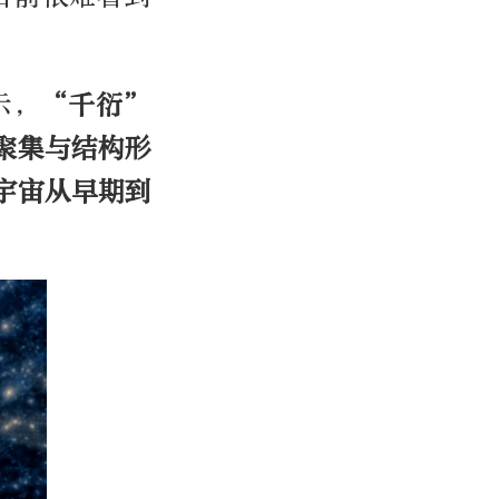
示，
“
千衍
”
聚集与结构形
宇宙从早期到