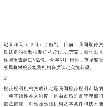
记者昨天（23日）了解到，目前，我国取得资
质认定的检验检测机构超过5.3万家，每年出具
检测报告超过5亿份。今年6月1日起，市场监管
总局将对检验检测机构资质认定实施新规。
检验检测机构资质认定是我国检验检测市场的
一项基础性准入制度，是由市场监督管理部门
依法依规，对检验检测机构基本条件和技术能