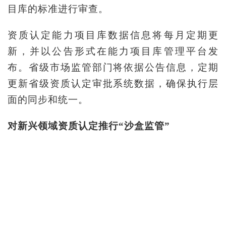
目库的标准进行审查。
资质认定能力项目库数据信息将每月定期更
新，并以公告形式在能力项目库管理平台发
布。省级市场监管部门将依据公告信息，定期
更新省级资质认定审批系统数据，确保执行层
面的同步和统一。
对新兴领域资质认定推行“沙盒监管”