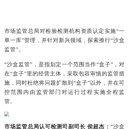
市场监管总局对检验检测机构资质认定实施“一
单一库”管理，并针对新兴领域，探索推行“沙盒
监管”。
“沙盒监管”，是指划定一个范围当作“盒子”，对
在“盒子”里的经营主体，采取包容审慎的监管措
施，同时杜绝将问题扩散到“盒子”以外，并在可
控范围内由监管部门对运行过程实施全程监
管。
市场监管总局认可检测司副司长 侯超杰：
“沙盒