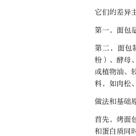
它们的差异
第一，面包
第二，面包
粉）、酵母
或植物油、
料，如肉松
做法和基础
首先，烤面
和蛋白质同