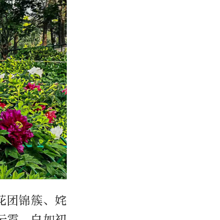
花团锦簇、姹
云霓、白如初