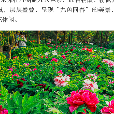
岚，层层叠叠，呈现“九色同春”的美景
花休闲。