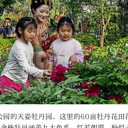
公园的天姿牡丹园，这里的60亩牡丹花田
万余株牡丹涵盖九大色系，红若朝霞、粉似