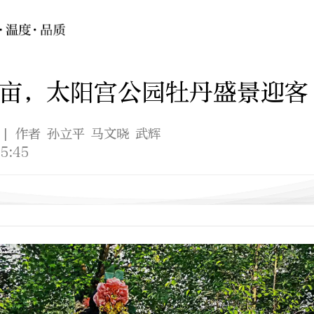
0亩，太阳宫公园牡丹盛景迎客
| 作者 孙立平 马文晓 武辉
5:45