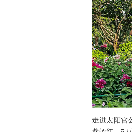
走进太阳宫
紫嫣红，5