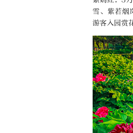
雪、紫若烟
游客入园赏