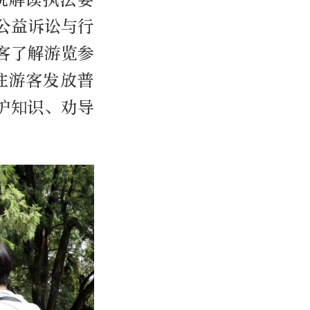
公益诉讼与行
客了解游览参
往游客发放普
护知识、劝导