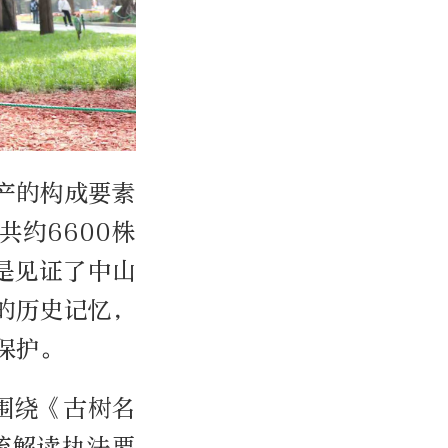
产的构成要素
共约6600株
是见证了中山
的历史记忆，
保护。
围绕《古树名
统解读执法要