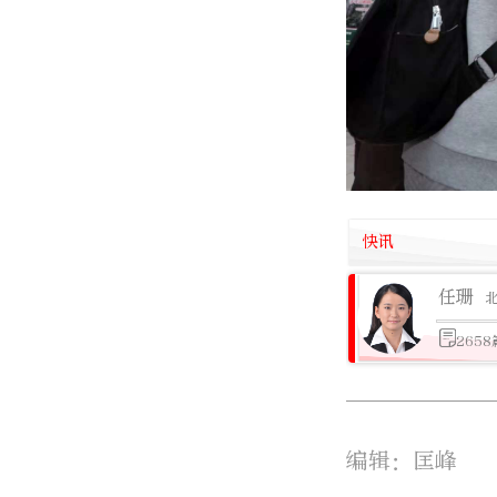
快讯
任珊
265
编辑：匡峰