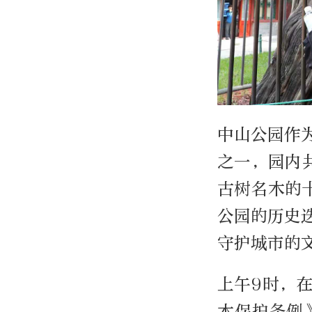
中山公园作
之一，园内共
古树名木的
公园的历史
守护城市的
上午9时，
木保护条例