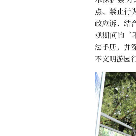
点、禁止行
政应诉，结
观期间的“
法手册，并
不文明游园