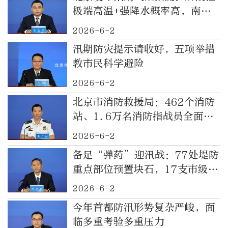
极端高温+强降水概率高，南部
东部洪涝风险较大
2026-6-2
汛期防灾提示请收好，五项举措
教市民科学避险
2026-6-2
北京市消防救援局：462个消防
站、1.6万名消防指战员全面进
入防汛备战状态
2026-6-2
备足“弹药”迎汛战：77处堤防
重点部位预置块石，17支市级抢
险队严阵以待
2026-6-2
今年首都防汛形势复杂严峻，面
临多重考验多重压力