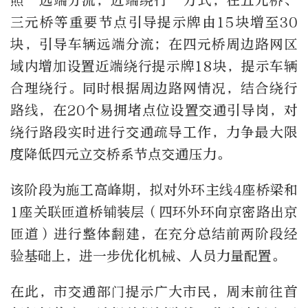
照“远端分流，近端绕行”方式，在五元桥、
三元桥等重要节点引导提示牌由15块增至30
块，引导车辆远端分流；在四元桥周边路网区
域内增加设置近端绕行提示牌18块，提示车辆
合理绕行。同时根据周边路网情况，结合绕行
路线，在20个易拥堵点位设置交通引导岗，对
绕行路段实时进行交通疏导工作，力争最大限
度降低四元立交桥系节点交通压力。
该阶段为施工高峰期，拟对外环主线4座桥梁和
1座关联匝道桥铺装层（四环外环向京密路出京
匝道）进行整体翻建，在充分总结前两阶段经
验基础上，进一步优化机械、人员力量配置。
在此，市交通部门提示广大市民，周末前往首