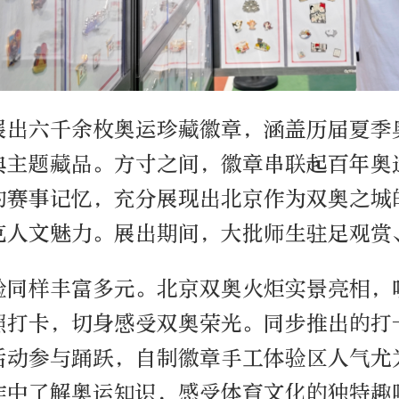
展出六千余枚奥运珍藏徽章，涵盖历届夏季
典主题藏品。方寸之间，徽章串联起百年奥
的赛事记忆，充分展现出北京作为双奥之城
克人文魅力。展出期间，大批师生驻足观赏
验同样丰富多元。北京双奥火炬实景亮相，
照打卡，切身感受双奥荣光。同步推出的打
活动参与踊跃，自制徽章手工体验区人气尤
作中了解奥运知识，感受体育文化的独特趣