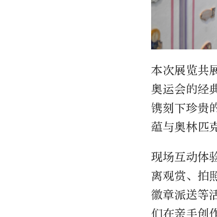
本次展览共
奥运会的经
镌刻下珍贵
蕴与奥林匹
现场互动体
离观赏、拍
徽章派送等
们在亲手创