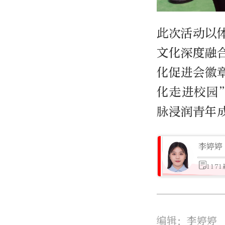
此次活动以
文化深度融
化促进会徽
化走进校园
脉浸润青年
李婷婷
117
编辑：李婷婷