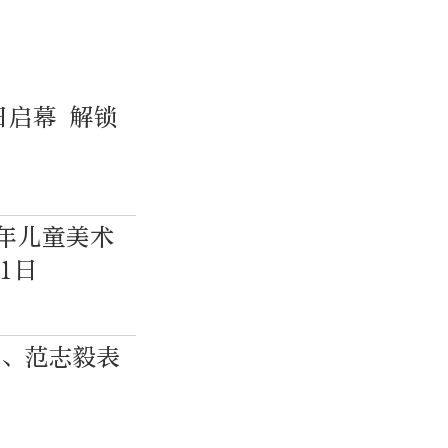
日启幕 解锁
少年儿童美术
1日
尔、范志毅表