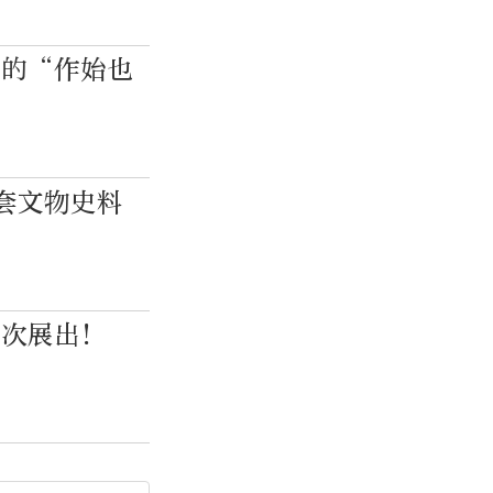
写的“作始也
件套文物史料
首次展出！