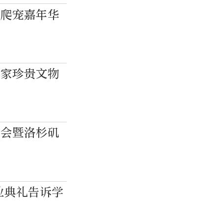
·爬宠嘉年华
国家珍贵文物
讨会暨洛杉矶
业典礼告诉学