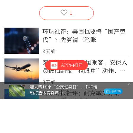
1
环球社评：美国也要搞“国产替
代”？先算清三笔账
2天前
泰航拒载22名中国乘客，安保人
APP内打开
员被拍到做“拉眼角”动作，泰
国机场致歉
3天前
迎来第18个“全民健身日”，多样活
环球时报社评：耐克减少分销
动打造体育嘉年华
商，是中国消费力不行了吗？
4天前
被美国征收关税之际，民调显示
超50%智利人“看向中国”