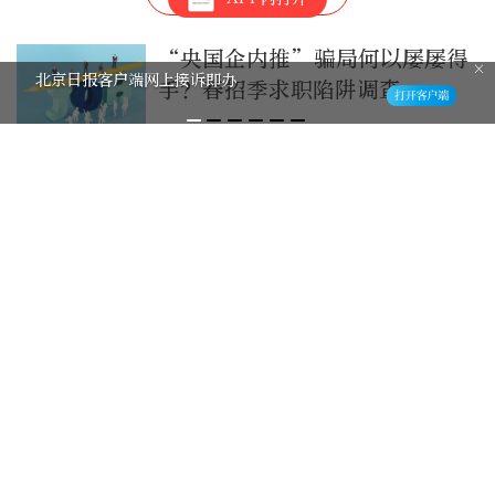
“央国企内推”骗局何以屡屡得
北京市社区治理创新案例展
手？春招季求职陷阱调查
2026-3-17
北京39处积滞水已处置完成超九
成！地下进水怎么办？咱心里先
得有根弦儿
4小时前
近八成日本民众要求坚持“无核
三原则”，外交部回应
8小时前
从校园走入职业联赛，大学生球
员成CBA选秀主角
11小时前