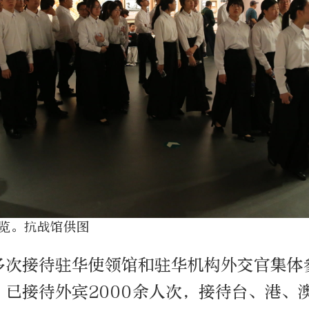
览。抗战馆供图
多次接待驻华使领馆和驻华机构外交官集体
，已接待外宾2000余人次，接待台、港、