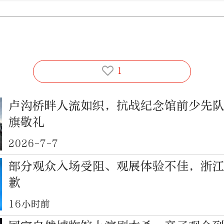
1
卢沟桥畔人流如织，抗战纪念馆前少先
旗敬礼
2026-7-7
部分观众入场受阻、观展体验不佳，浙
歉
16小时前