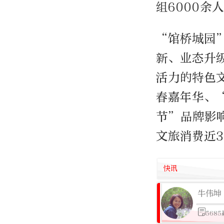
组6000余
“馆桥城园
新、业态升
活力的特色
春嘉年华、
节”品牌影响
文旅消费近3
快讯
牛伟坤
568