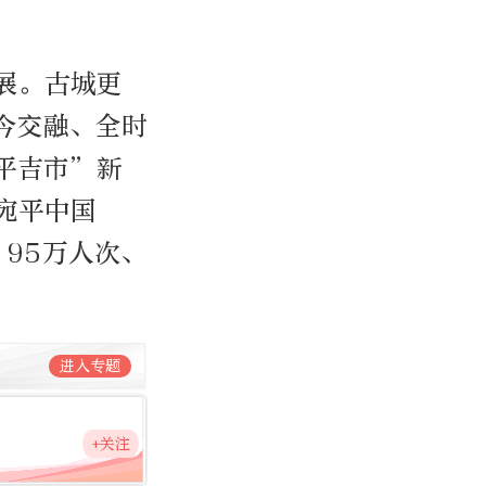
展。古城更
今交融、全时
平吉市”新
宛平中国
.95万人次、
进入专题
+关注