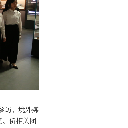
参访、境外媒
澳、侨相关团