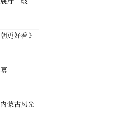
到展厅“破
今朝更好看》
开幕
、内蒙古风光