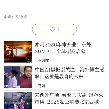
编辑：胡德成
1
冲刺2026年末开业！东外
39MALL全球招商启幕
1小时前
中国AI黑板引关注，海外博主感
叹：这就是教育的未来
1天前
来西外广场 看超三联赛 逛烟火
市集 2026超三联赛北京西城争
霸赛盛大启幕