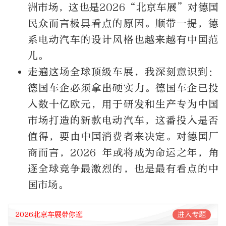
洲市场，这也是2026“北京车展”对德国
民众而言极具看点的原因。顺带一提，德
系电动汽车的设计风格也越来越有中国范
儿。
走遍这场全球顶级车展，我深刻意识到：
德国车企必须拿出硬实力。德国车企已投
入数十亿欧元，用于研发和生产专为中国
市场打造的新款电动汽车，这番投入是否
值得，要由中国消费者来决定。对德国厂
商而言，2026 年或将成为命运之年，角
逐全球竞争最激烈的，也是最有看点的中
国市场。
2026北京车展带你逛
进入专题