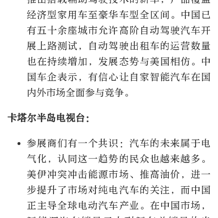
经济型家用车至豪华车型全区间。中国已
有五十余座城市允许高阶自动驾驶汽车开
展上路测试，自动驾驶出租车的运营数量
也在持续增加，发展态势与美国相仿。中
国车企表示，有信心让自家智能汽车在国
内外市场全面参与竞争。
卡塔尔半岛电视台：
参展商们有一个共识：汽车的未来属于电
气化，认同这一趋势的民众也越来越多。
美伊冲突冲击能源市场、推高油价，进一
步提升了市场对纯电汽车的关注，而中国
正主导全球电动汽车产业。在中国市场，