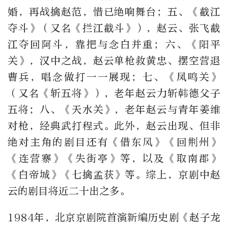
婚，再战擒赵范，惜已绝响舞台；五、《截江
夺斗》（又名《拦江截斗》），赵云、张飞截
江夺回阿斗，靠把与念白并重；六、《阳平
关》，汉中之战，赵云单枪救黄忠、摆空营退
曹兵，唱念做打一一展现；七、《凤鸣关》
（又名《斩五将》），老年赵云力斩韩德父子
五将；八、《天水关》，老年赵云与青年姜维
对枪，经典武打程式。此外，赵云出现、但非
绝对主角的剧目还有《借东风》《回荆州》
《连营寨》《失街亭》等，以及《取南郡》
《白帝城》《七擒孟获》等。综上，京剧中赵
云的剧目将近二十出之多。
1984年，北京京剧院首演新编历史剧《赵子龙