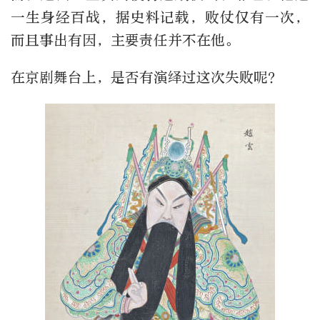
一生身经百战，据史料记载，败仗仅有一次，
而且事出有因，主要责任并不在他。
在京剧舞台上，是否有演绎过这次失败呢？