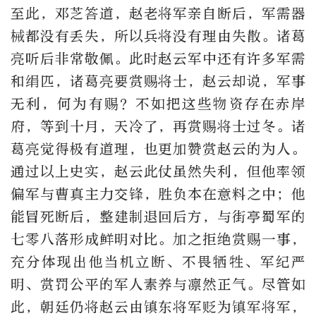
至此，邓芝答道，赵老将军亲自断后，军需器
械都没有丢失，所以兵将没有理由失散。诸葛
亮听后非常敬佩。此时赵云军中还有许多军需
和绢匹，诸葛亮要赏赐将士，赵云却说，军事
无利，何为有赐？不如把这些物资存在赤岸
府，等到十月，天冷了，再赏赐将士过冬。诸
葛亮觉得极有道理，也更加赞赏赵云的为人。
通过以上史实，赵云此仗虽然失利，但他率领
偏军与曹真主力交锋，胜负本在意料之中；他
能冒死断后，整建制退回后方，与街亭蜀军的
七零八落形成鲜明对比。加之拒绝赏赐一事，
充分体现出他当机立断、不畏牺牲、军纪严
明、赏罚公平的军人素养与凛然正气。尽管如
此，朝廷仍将赵云由镇东将军贬为镇军将军，