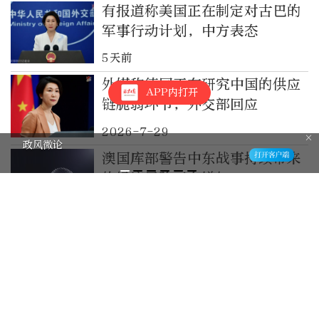
有报道称美国正在制定对古巴的
军事行动计划，中方表态
5天前
外媒称德国正在研究中国的供应
APP内打开
链脆弱环节，外交部回应
2026-7-29
政风微论
澳国库部警告中东战事持续带来
的经济风险正在增加
2026-7-28
京城什刹海19家餐厅给老人打
折，黄仁勋同款肘子卷饼也半价
2026-7-28