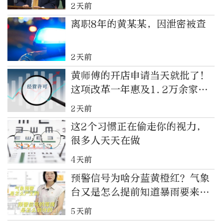
2天前
离职8年的黄某某，因泄密被查
2天前
黄师傅的开店申请当天就批了！
这项改革一年惠及1.2万余家食
品经营主体
2天前
这2个习惯正在偷走你的视力，
很多人天天在做
4天前
预警信号为啥分蓝黄橙红？气象
台又是怎么提前知道暴雨要来
的？
5天前