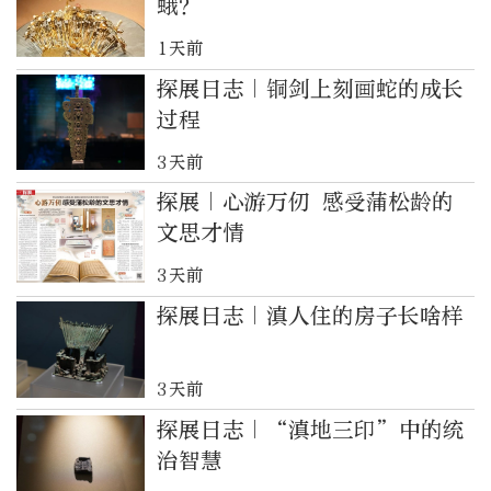
蛾？
1天前
探展日志｜铜剑上刻画蛇的成长
过程
3天前
探展｜心游万仞 感受蒲松龄的
文思才情
3天前
探展日志｜滇人住的房子长啥样
3天前
探展日志｜“滇地三印”中的统
治智慧