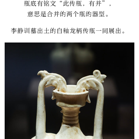
瓶底有铭文“此传瓶，有并”，
意思是合并的两个瓶的器型。
李静训墓出土的白釉龙柄传瓶一同展出。