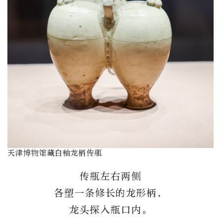
天津博物馆藏白釉龙柄传瓶
传瓶左右两侧
各塑一条修长的龙形柄，
龙头探入瓶口内。