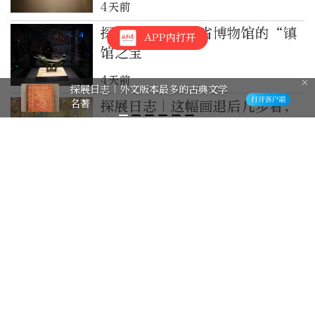
4天前
探展日志｜云南省博物馆的“镇
APP内打开
馆之宝”
4天前
探展日志｜蒲松龄长啥样？
探展日志｜这幅画退后几步看，
才能发现它的“小彩蛋”
2026-7-21
探展日志｜花团锦簇的静物画
里，为什么藏着“男人与狮子”
2026-7-20
探展日志｜同样画向日葵，为什
么席勒的这么阴郁
2026-7-19