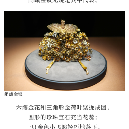
闹蛾金钗无疑是其中代表。
闹蛾金钗
六瓣金花和三角形金荷叶聚拢成团，
圆形的珍珠宝石充当花蕊；
一只金色小飞蛾轻巧地落下，