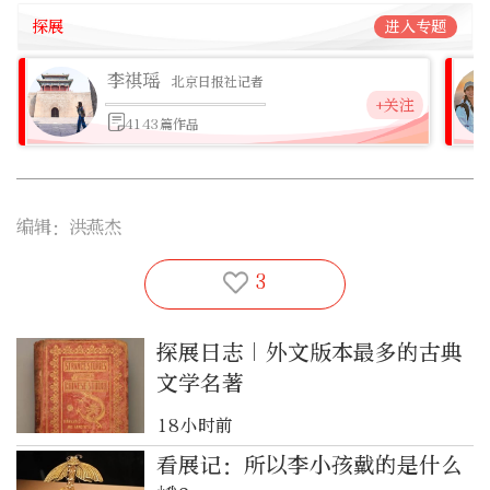
探展
进入专题
李祺瑶
北京日报社记者
+关注
4143篇作品
编辑：洪燕杰
3
探展日志｜外文版本最多的古典
文学名著
18小时前
看展记：所以李小孩戴的是什么