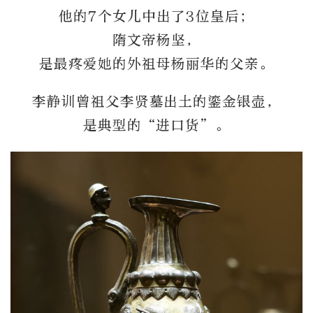
他的7个女儿中出了3位皇后；
隋文帝杨坚，
是最疼爱她的外祖母杨丽华的父亲。
李静训曾祖父李贤墓出土的鎏金银壶，
是典型的“进口货”。