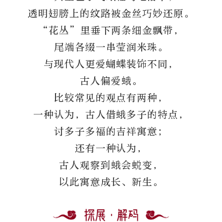
透明翅膀上的纹路被金丝巧妙还原。
“花丛”里垂下两条细金飘带，
尾端各缀一串莹润米珠。
与现代人更爱蝴蝶装饰不同，
古人偏爱蛾。
比较常见的观点有两种，
一种认为，古人借蛾多子的特点，
讨多子多福的吉祥寓意；
还有一种认为，
古人观察到蛾会蜕变，
以此寓意成长、新生。