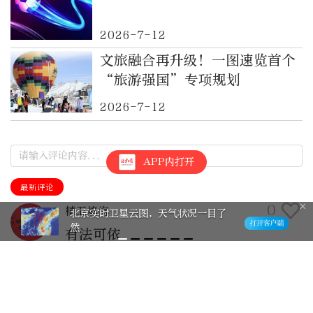
2026-7-12
文旅融合再升级！一图速览首个
“旅游强国”专项规划
2026-7-12
APP内打开
最新评论
0
精卫填海
棋缘！晒出我的“晚报杯” 有奖征集
活动邀您参与
有法可依
2026-5-29
回复>