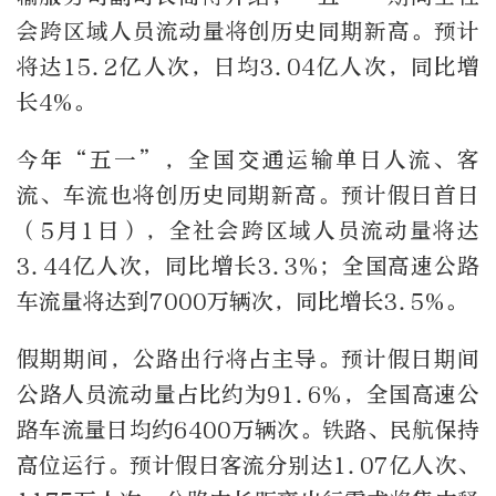
会跨区域人员流动量将创历史同期新高。预计
将达15.2
亿人次，日均
3.04
亿人次，同比增
长
4%
。
今年“五一”，全国交通运输
单日人流、客
流、车流也将创历史同期新高。预计假日首日
（5
月
1
日），全社会跨区域人员流动量将达
3.44
亿人次，同比增长
3.3%
；全国高速公路
车流量将达到
7000
万辆次，同比增长
3.5%
。
假期期间，公路出行将占主导。预计假日期间
公路人员流动量占比约为
91.6%
，全国高速公
路车流量日均约
6400
万辆次。铁路、民航保持
高位运行。预计假日客流分别达
1.07
亿人次、