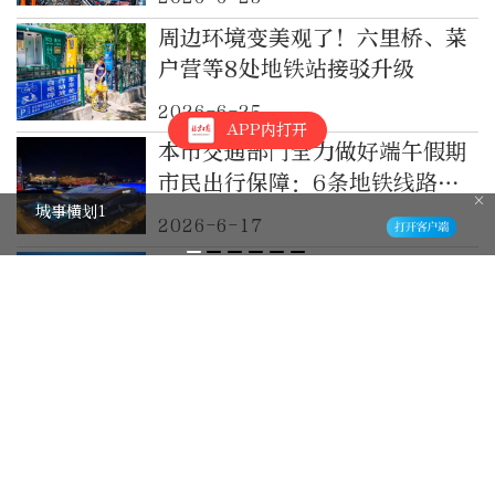
周边环境变美观了！六里桥、菜
户营等8处地铁站接驳升级
2026-6-25
APP内打开
本市交通部门全力做好端午假期
市民出行保障：6条地铁线路延
时运营
城事横划1
2026-6-17
北京市交通委发布52路、103
路、104路等11条公交线路调整
征求意见的反馈
2026-6-15
新闻早餐｜京津冀三地跨界公交
对开线路已达43条，日均客运量
21万人次
2026-6-10