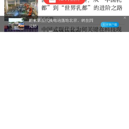
都”到“世界乳都”的进阶之路
4天前
蔚来第五代换电站落地北京，就在四
元桥
中国式现代化为何关键在科技现
代化？总书记作出战略指引
5天前
从“供餐”到共享，在便民综合
体上暑期托管班是种什么体验？
6天前
从蔬菜到水稻，中国人为何执着
于太空“种地”？
6天前