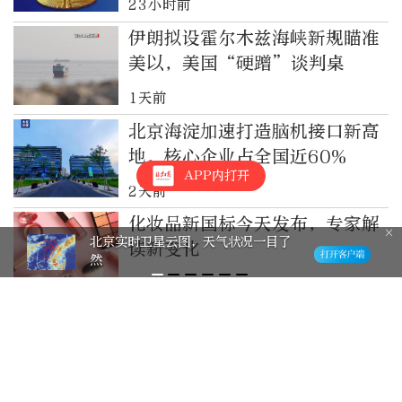
23小时前
伊朗拟设霍尔木兹海峡新规瞄准
美以，美国“硬蹭”谈判桌
1天前
北京海淀加速打造脑机接口新高
地，核心企业占全国近60%
APP内打开
2天前
化妆品新国标今天发布，专家解
北京实时卫星云图，天气状况一目了
读新变化
然
2天前
向新向优！一图速览上半年中国
经济亮点
2天前