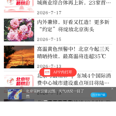
城商业综合体再上新，23家首店
将入驻
2026-7-17
内外兼修，好看又扛造！更多新
“约定”将绽放北京街头
2026-7-15
高温黄色预警中！北京今起三天
晴晒持续，最高温将连超35℃
2026-7-13
APP内打开
北京号最精彩 | 东城4个国际消
费中心城市建设重点项目将陆续
开业亮相
北京实时卫星云图，天气状况一目了
2026-7-13
然
北京降雨预计将持续40小时！致
灾性强，具有一定极端性