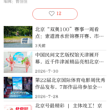
编辑：曾佳佳
12
北京“双奥100”赛事一周看
点：索道滑水世锦赛开赛、市运
会开幕、百队杯开踢…… 8月初
3天前
京城赛场有点忙
中国民间文艺版权馆天津展开
幕，近千件津派精品亮相北京前
门
2026-7-30
第22届北京国际体育电影周优秀
作品发布，7部作品将参加全球
总决赛
2026-7-28
北京号最精彩 | 主体竣工！京