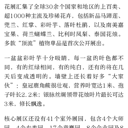
花展汇集了全球30余个国家和地区的上百类、
超1000种主流及珍稀花卉，包括新品马蹄莲、
兜兰、红掌、彩叶芋、落叶杜鹃，以及南美嘉
宝果、荷兰蝴蝶兰、比利时凤梨、泰国花烛。
多款“顶流”植物单品是首次公开展出。
一盆盆彩叶芋十分吸睛，每一盆的叶色都不
同，有的红绿相间，有的纯白，还有的将在几
天后变成透明的。墙壁上还长着好多“大家
伙”：皇冠鹿角蕨很壮观，营养叶宽达1米、孢
子叶长2.2米；银脉丝绸领带花烛叶片最长可达
3米，修长飘逸。
核心展区还设有41个室外展园，包含4个大师
园、4个专类园、17个竞赛园、8个企业园及8