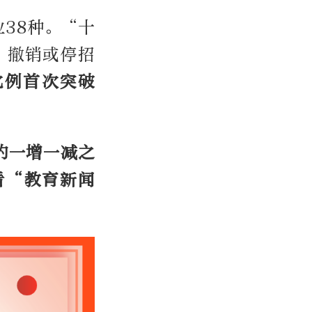
业38种。“十
、撤销或停招
比例首次突破
的一增一减之
看“教育新闻