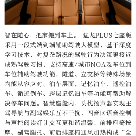
智在随心，把家搬到车上。 猛龙PLUS七座版
采用一段式端到端辅助驾驶大模型，基于深度
学习技术，对复杂路况的驾驶行为决策更接近
成熟驾驶习惯，支持高速/城市NOA及车位到
车位辅助驾驶功能，隧道、立交桥等特殊场景
均能从容应对。泊车层面，记忆泊车、遥控泊
车、循迹倒车、跨层记忆泊车等功能可帮助解
决停车问题。智慧座舱内，头枕扬声器实现主
驾导航与副驾娱乐互不干扰，四音区语音控制
与声控阅读灯让交互更和谐温馨；前排座椅按
摩、副驾腿托、前后排座椅通风加热构成“全