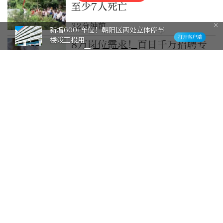
至少7人死亡
32分钟前
新增600+车位！朝阳区两处立体停车
楼竣工投用——
8万岗位需求！百日千万招聘专
项行动四大专场等你来
38分钟前
立秋后的第三天，落日鎏金装点
北京街头
41分钟前
入境消费热度持续攀升，外国游
客爱上“北京购”！离境退税
“即买即退”落地秀水街
1小时前