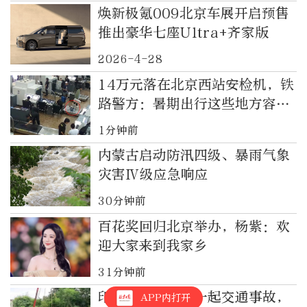
焕新极氪009北京车展开启预售
推出豪华七座Ultra+齐家版
2026-4-28
14万元落在北京西站安检机，铁
路警方：暑期出行这些地方容易
遗失物品
1分钟前
内蒙古启动防汛四级、暴雨气象
灾害Ⅳ级应急响应
30分钟前
百花奖回归北京举办，杨紫：欢
迎大家来到我家乡
31分钟前
印度中央邦发生一起交通事故，
APP内打开