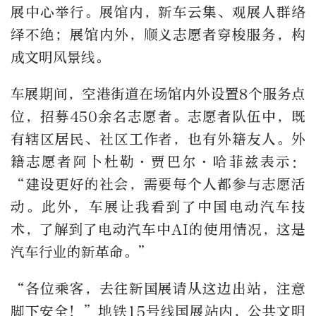
展中心举行。展馆内，新车云集、观展人群络
绎不绝；展馆内外，顺义志愿者穿梭服务，构
成文明风景线。
车展期间，空港街道在场馆内外设置
8
个服务点
位，招募
450
余名志愿者。志愿者队伍中，既
有辖区居民、社区工作者，也有外籍友人。外
籍志愿者阿卜杜勒
·
贾巴尔
·
哈菲兹表示：
“建设更好的社会，需要每个人都参与志愿活
动。此外，车展让我看到了中国电动汽车技
术，了解到了电动汽车中
AI
的使用情况，这是
汽车行业的新革命。”
“
各位乘客，去往新国展请从这边出站，注意
脚下安全！
”
地铁
15
号线国展站内，公共文明