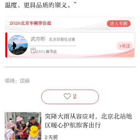
温度、更具品质的顺义。
”
2026北京车展带你逛
进入专题
武亦彬
北京日报社记者
+关注
2461篇作品
编辑：匡峰
2
突降大雨从容应对，北京北站地
区暖心护航旅客出行
2天前