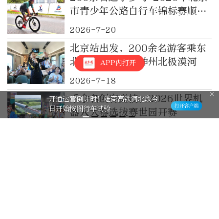
市青少年公路自行车锦标赛顺利
开赛
2026-7-20
北京站出发，200余名游客乘东
北旅游专列打卡神州北极漠河
APP内打开
2026-7-18
千余名创客竞技，2026世界机
开通运营倒计时！雄商高铁河北段今
日开始按图行车试验
器人大赛选拔赛世园开赛
2026-7-17
青藏铁路通车20周年，650余位
北京医疗专家、志愿者将爱送上
高原
2026-7-13
研学团近300名师生雨夜抵达北
京西站，“旅客身边人”护航离