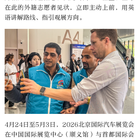
在此的外籍志愿者见状，立即主动上前，用英
语讲解路线、指引观展方向。
4
月
24
日至
5
月
3
日，
2026
北京国际汽车展览会
在中国国际展览中心（顺义馆）与首都国际会