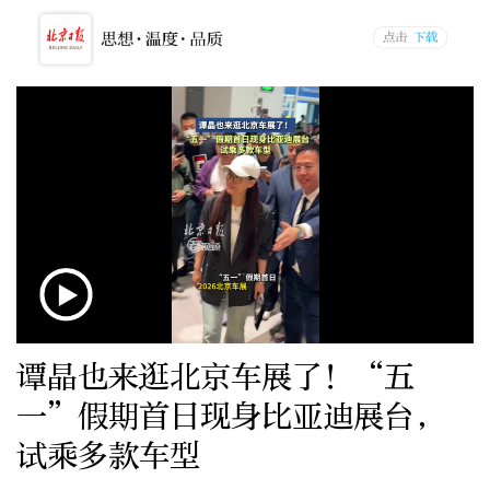
谭晶也来逛北京车展了！“五
一”假期首日现身比亚迪展台，
试乘多款车型