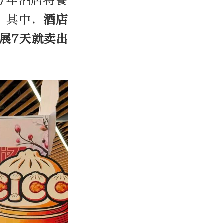
今年酒店将餐
。其中，
酒店
展
7
天就卖出