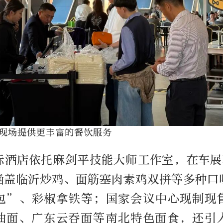
现场提供更丰富的餐饮服务
际酒店依托麻剑平技能大师工作室，在车展
涵盖临沂炒鸡、面筋塞肉素鸡双拼等多种口
包”、彩椒拿铁等；国家会议中心现制现
油面、广东云吞面等南北特色面食，还引