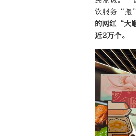
民盒饭。”
饮服务“搬
的网红“大
近
2
万个。