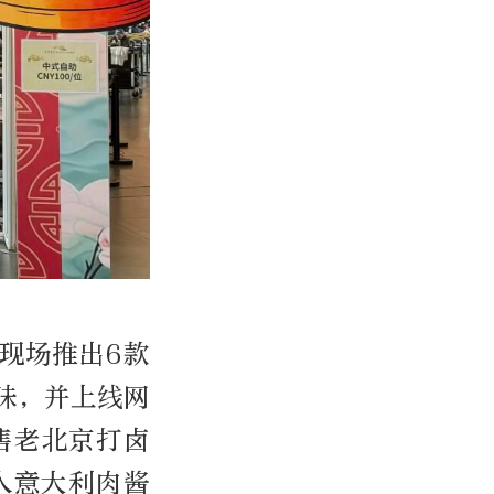
现场推出
6
款
味，并上线网
售老北京打卤
入意大利肉酱