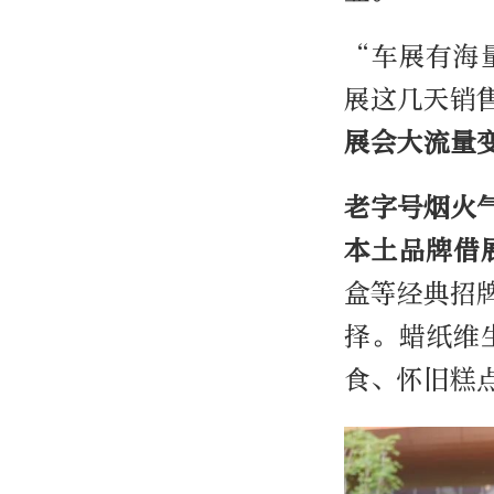
“车展有海
展这几天销
展会大流量
老字号烟火
本土品牌借
盒等经典招
择。蜡纸维
食、怀旧糕