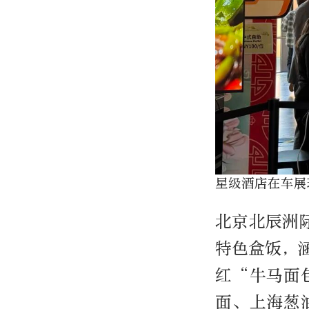
星级酒店在车展
北京北辰洲
特色盒饭，
红“牛马面
面、上海葱