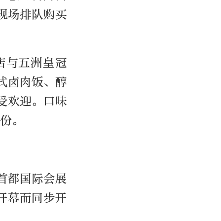
现场排队购买
店与五洲皇冠
式卤肉饭、醇
受欢迎。口味
份。
首都国际会展
开幕而同步开