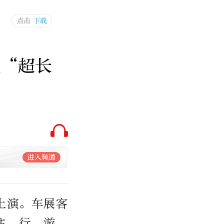
展“超长
进入频道
上演。车展客
住、行、游、