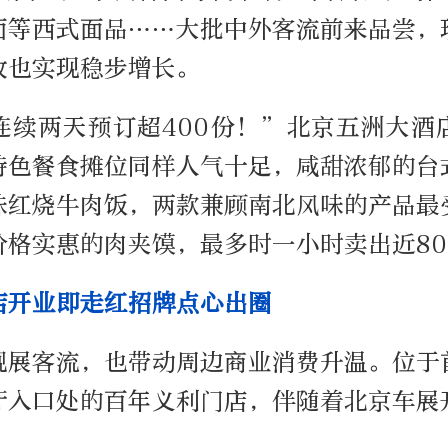
面等西式面品……大批中外客流前来品尝，
收也实现稳步增长。
连续两天预订超
400
份！”北京五洲大酒
特色餐食摊位同样人气十足，咸甜浓郁的台
味红烧牛肉饭，两款兼顾南北风味的产品最
价格实惠的肉夹馍，最多时一小时卖出近
80
店开业即走红招牌点心出圈
观展客流，也带动周边商业消费升温。位于
厅入口处的百年义利门店，伴随着北京车展