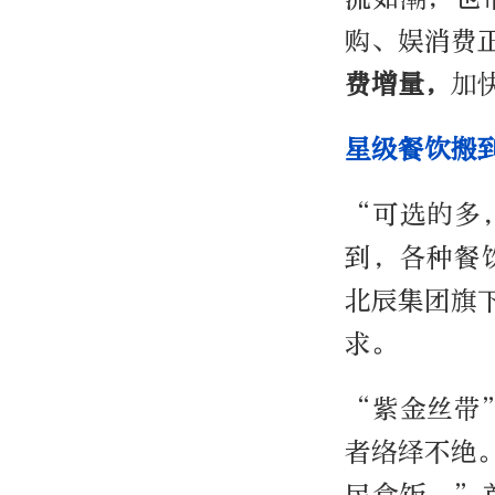
购、娱消费
费增量，
加
星级餐饮搬
“可选的多
到，各种餐
北辰集团旗
求。
“紫金丝带
者络绎不绝