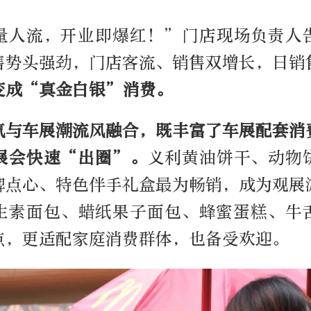
量人流，开业即爆红！”门店现场负责人
售势头强劲，门店客流、销售双增长，日销
变成“真金白银”消费。
气与车展潮流风融合，既丰富了车展配套消
展会快速“出圈”。
义利黄油饼干、动物
牌点心、特色伴手礼盒最为畅销，成为观展
生素面包、蜡纸果子面包、蜂蜜蛋糕、牛
点，更适配家庭消费群体，也备受欢迎。