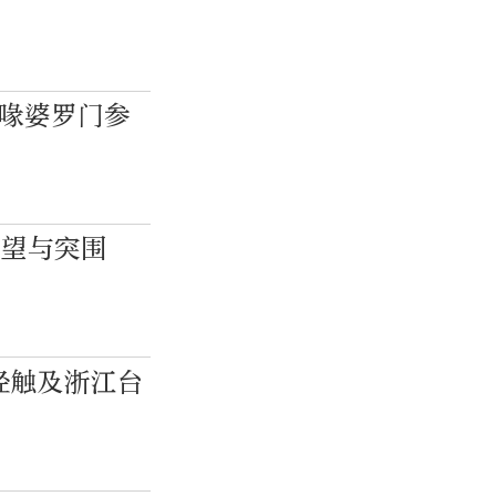
长喙婆罗门参
守望与突围
经触及浙江台