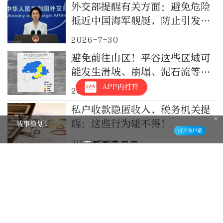
外交部提醒有关方面：避免危险
抵近中国海军舰艇，防止引发海
空意外
2026-7-30
避免前往山区！平谷这些区域可
能发生滑坡、崩塌、泥石流等地
质灾害
APP内打开
2026-7-22
私户收款隐匿收入，税务机关提
醒：这些行为碰不得！
城事横划1
2026-7-21
图表丨高温天气，这些防暑降温
误区要避开
2026-7-17