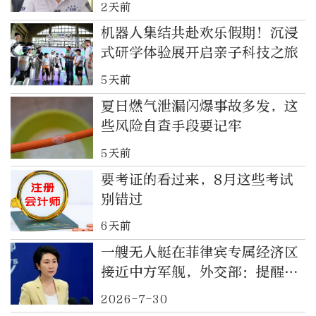
2天前
机器人集结共赴欢乐假期！沉浸
式研学体验展开启亲子科技之旅
5天前
夏日燃气泄漏闪爆事故多发，这
些风险自查手段要记牢
5天前
要考证的看过来，8月这些考试
别错过
6天前
一艘无人艇在菲律宾专属经济区
接近中方军舰，外交部：提醒有
关方面，避免危险抵近中国海军
2026-7-30
舰艇，防止引发海空意外