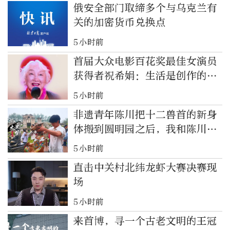
俄安全部门取缔多个与乌克兰有
关的加密货币兑换点
5小时前
首届大众电影百花奖最佳女演员
获得者祝希娟：生活是创作的源
泉
5小时前
非遗青年陈川把十二兽首的新身
体搬到圆明园之后，我和陈川同
学有个约定……
5小时前
直击中关村北纬龙虾大赛决赛现
场
5小时前
来首博，寻一个古老文明的王冠