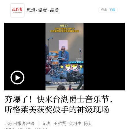
夯爆了！快来台湖爵士音乐节，
听格莱美获奖鼓手的神级现场
北京日报客户端
| 记者 王雅贤 实习生 陈芃