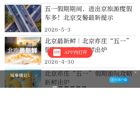
五一假期期间，进出京旅游度假
车多！北京交警最新提示
2026-5-3
北京最新鲜｜北京亦庄“五一”
假期游玩攻略新鲜出炉
APP内打开
2026-4-30
北京亦庄“五一”假期游玩攻略
跟着百花奖打卡北京，露天电影消费
新鲜出炉
活力拉满
2026-4-30
宇树科技之后，谁能拿到下一个
“名额”
4小时前
宇树科技IPO申购爆火