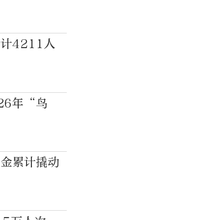
计4211人
26年“鸟
基金累计撬动