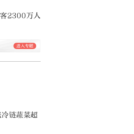
客2300万人
进入专题
送冷链蔬菜超