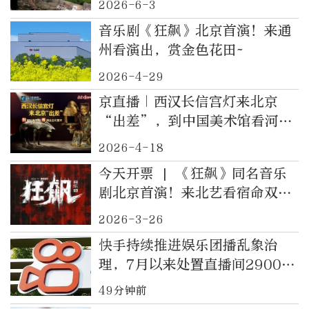
2026-6-3
音乐剧《狂飙》北京首演！来通
州看演出，赏金色花田~
2026-4-29
京直播｜西汉长信宫灯来北京
“出差”，到中国美术馆看河北
古代艺术
2026-4-18
今天开票 | 《狂飙》同名音乐
剧北京首演！来北艺看宿命双雄
的音乐对飙
2026-3-26
快手持续推进娱乐团播乱象治
理，7月以来处置直播间2900余
个
49分钟前